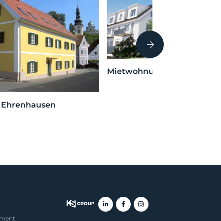
Mietwohnungen Söding
– Ehrenhausen
ement