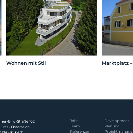
Wohnen mit Stil
Marktplatz 
Jobs
Development
er-Biro-Straße 102
Team
Planung
Graz · Österreich
Referenzen
Projekt­manag
 316 / 81 84 21