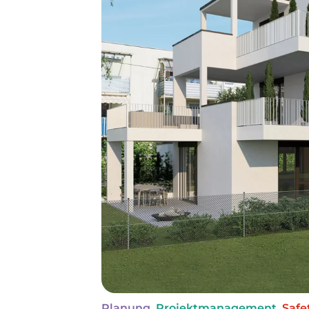
Planung
,
Projektmanagement
,
Safe