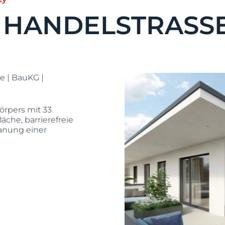
HANDELSTRASSE
e | BauKG |
rpers mit 33
che, barrierefreie
anung einer