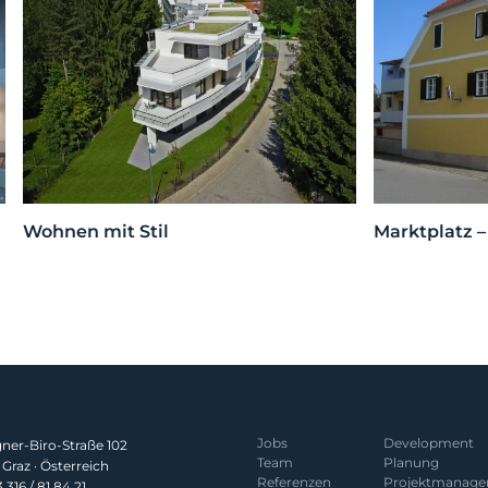
Wohnen mit Stil
Marktplatz 
Jobs
Development
er-Biro-Straße 102
Team
Planung
Graz · Österreich
Referenzen
Projekt­manag
 316 / 81 84 21