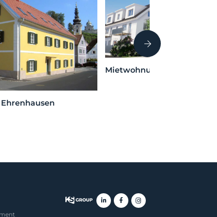
Mietwohnungen Söding
– Ehrenhausen
ement