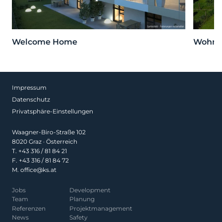
Welcome Home
Wohnen
Impressum
Datenschutz
Privatsphäre-Einstellungen
Waagner-Biro-Straße 102
8020 Graz · Österreich
T.
+43 316 / 81 84 21
F. +43 316 / 81 84 72
M.
office@ks.at
Jobs
Development
Team
Planung
Referenzen
Projekt­management
News
Safety