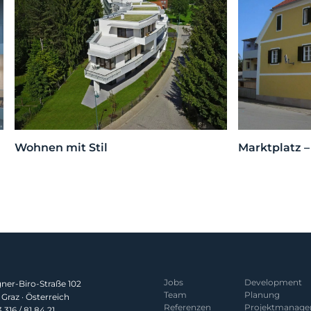
Wohnen mit Stil
Marktplatz 
Jobs
Development
er-Biro-Straße 102
Team
Planung
Graz · Österreich
Referenzen
Projekt­manag
 316 / 81 84 21