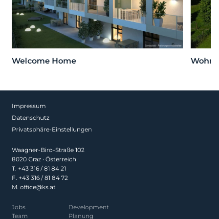
Welcome Home
Wohnen
Impressum
Datenschutz
Privatsphäre-Einstellungen
Waagner-Biro-Straße 102
8020 Graz · Österreich
T.
+43 316 / 81 84 21
F. +43 316 / 81 84 72
M.
office@ks.at
Jobs
Development
Team
Planung