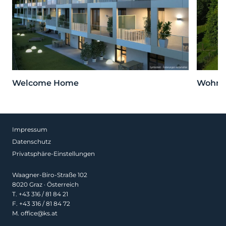
Welcome Home
Wohnen
Impressum
Datenschutz
Privatsphäre-Einstellungen
Waagner-Biro-Straße 102
8020 Graz · Österreich
T.
+43 316 / 81 84 21
F. +43 316 / 81 84 72
M.
office@ks.at