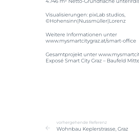
4.746 m² Netto-Grundfläche unterirdi
Visualisierungen: pixLab studios,
©Hohensinn|Nussmüller|Lorenz
Weitere Informationen unter
www.mysmartcitygraz.at/smart-office
Gesamtprojekt unter
www.mysmartcit
Exposé Smart City Graz – Baufeld Mitt
vorhergehende Referenz
Wohnbau Keplerstrasse, Graz