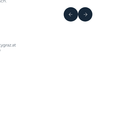
sch.
ygraz.at
e