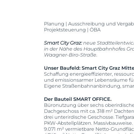
Planung | Ausschreibung und Vergab
Projektsteuerung | ÖBA
Smart City Graz:
neue Stadtteilentwi
in der Nähe des Hauptbahnhofes Graz
Waagner-Biro-Straße.
Unser Baufeld: Smart City Graz Mitte
Schaffung energieeffizienter, resso
und emissionsarmer Lebensräume fü
Eigene Straßenbahnanbindung, smarte 
Der Bauteil SMART OFFICE.
Büronutzung über sechs oberirdisch
Dachgeschoss mit ca. 318 m² Dachterr
drei unterirdische Geschosse. Tiefgara
PKW-Abstellplätzen. Massivbauweise.
9.071 m² vermietbare Netto-Grundfläc