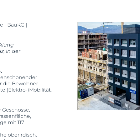
e | BauKG |
cklung
, in der
.
urcenschonender
r die Bewohner.
(Elektro-)Mobilität.
e Geschosse.
assenfläche,
ge mit 117
he oberirdisch.