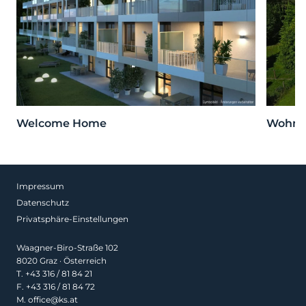
Welcome Home
Wohnen
Impressum
Datenschutz
Privatsphäre-Einstellungen
Waagner-Biro-Straße 102
8020 Graz · Österreich
T.
+43 316 / 81 84 21
F. +43 316 / 81 84 72
M.
office@ks.at