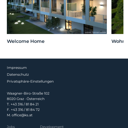
Welcome Home
Wohnen
Impressum
Datenschutz
Privatsphäre-Einstellungen
Waagner-Biro-Straße 102
8020 Graz · Österreich
T.
+43 316 / 81 84 21
F. +43 316 / 81 84 72
M.
office@ks.at
Jobs
Development