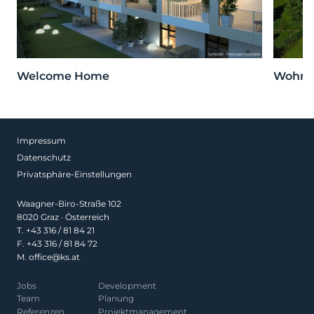
Welcome Home
Wohnen
Impressum
Datenschutz
Privatsphäre-Einstellungen
Waagner-Biro-Straße 102
8020 Graz · Österreich
T.
+43 316 / 81 84 21
F. +43 316 / 81 84 72
M.
office@ks.at
Jobs
Development
Team
Planung
Referenzen
Projekt­management