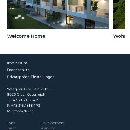
Welcome Home
Wohnen
Impressum
Datenschutz
Privatsphäre-Einstellungen
Waagner-Biro-Straße 102
8020 Graz · Österreich
T.
+43 316 / 81 84 21
F. +43 316 / 81 84 72
M.
office@ks.at
Jobs
Development
Team
Planung