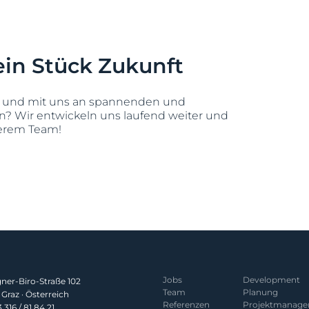
ein Stück Zukunft
en und mit uns an spannenden und
n? Wir entwickeln uns laufend weiter und
serem Team!
Jobs
Development
er-Biro-Straße 102
Team
Planung
Graz · Österreich
Referenzen
Projekt­manag
 316 / 81 84 21