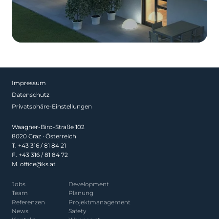
Impressum
Datenschutz
Privatsphäre-Einstellungen
Waagner-Biro-Straße 102
8020 Graz · Österreich
T.
+43 316 / 81 84 21
F. +43 316 / 81 84 72
M.
office@ks.at
Jobs
Development
Team
Planung
Referenzen
Projekt­management
News
Safety