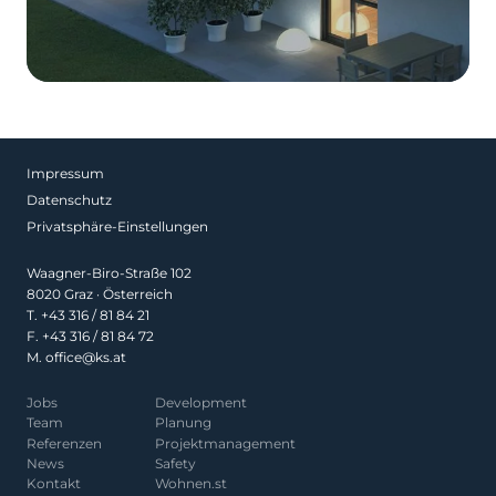
Impressum
Datenschutz
Privatsphäre-Einstellungen
Waagner-Biro-Straße 102
8020 Graz · Österreich
T.
+43 316 / 81 84 21
F. +43 316 / 81 84 72
M.
office@ks.at
Jobs
Development
Team
Planung
Referenzen
Projekt­management
News
Safety
Kontakt
Wohnen.st