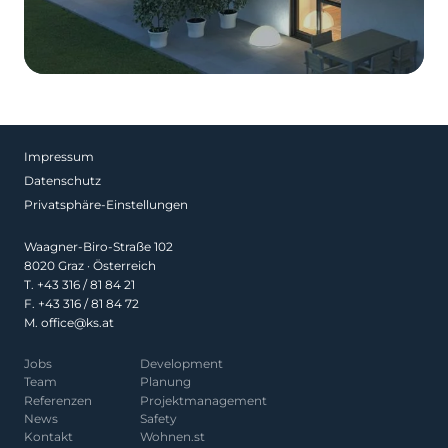
Impressum
Datenschutz
Privatsphäre-Einstellungen
Waagner-Biro-Straße 102
8020 Graz · Österreich
T.
+43 316 / 81 84 21
F. +43 316 / 81 84 72
M.
office@ks.at
Jobs
Development
Team
Planung
Referenzen
Projekt­management
News
Safety
Kontakt
Wohnen.st