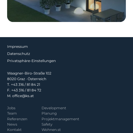
Impressum
Datenschutz
Privatsphäre-Einstellungen
Waagner-Biro-Straße 102
8020 Graz · Österreich
T.
+43 316 / 81 84 21
F. +43 316 / 81 84 72
M.
office@ks.at
Jobs
Development
Team
Planung
Referenzen
Projekt­management
News
Safety
Kontakt
Wohnen.st