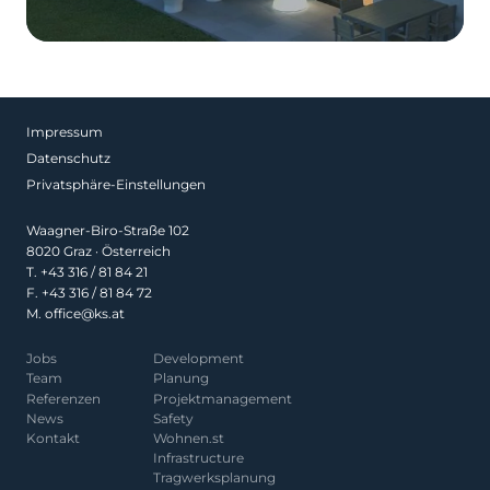
Impressum
Datenschutz
Privatsphäre-Einstellungen
Waagner-Biro-Straße 102
8020 Graz · Österreich
T.
+43 316 / 81 84 21
F. +43 316 / 81 84 72
M.
office@ks.at
Jobs
Development
Team
Planung
Referenzen
Projekt­management
News
Safety
Kontakt
Wohnen.st
Infrastructure
Tragwerksplanung