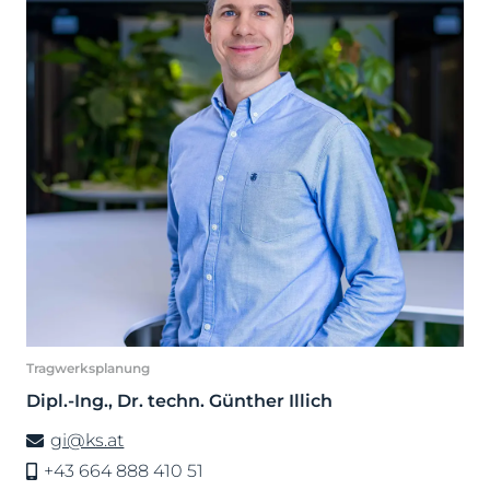
Tragwerksplanung
Dipl.-Ing., Dr. techn. Günther Illich
gi@ks.at
+43 664 888 410 51