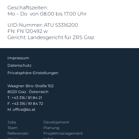
Geschäftszeiten:
Mo – Do von 08.00 bis 17.00 Uhr
UID-Nummer: ATU 53316200
FN: FN 120492 w
Gericht: Landesgericht für ZRS Graz
Impressum
Datenschutz
Privatsphäre-Einstellungen
Waagner-Biro-Straße 102
8020 Graz · Österreich
T.
+43 316 / 81 84 21
F. +43 316 / 81 84 72
M.
office@ks.at
Jobs
Development
Team
Planung
Referenzen
Projekt­management