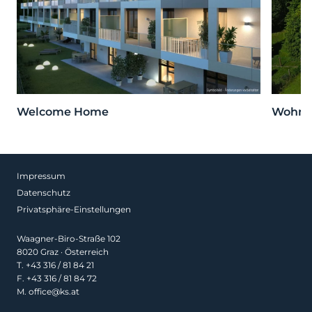
Welcome Home
Wohnen
Impressum
Datenschutz
Privatsphäre-Einstellungen
Waagner-Biro-Straße 102
8020 Graz · Österreich
T.
+43 316 / 81 84 21
F. +43 316 / 81 84 72
M.
office@ks.at