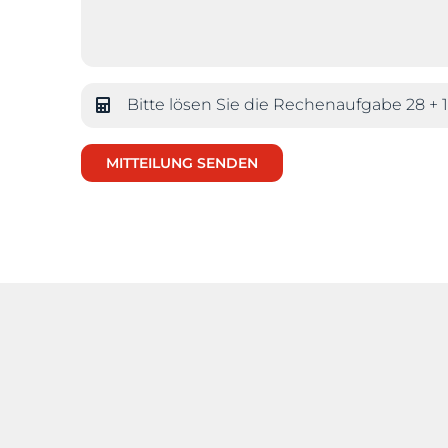
Bitte lösen Sie die Rechenaufgabe
28 + 
MITTEILUNG SENDEN
Jobs
Development
er-Biro-Straße 102
Team
Planung
Graz · Österreich
Referenzen
Projekt­manag
 316 / 81 84 21
News
Safety
3 316 / 81 84 72
Kontakt
Wohnen.st