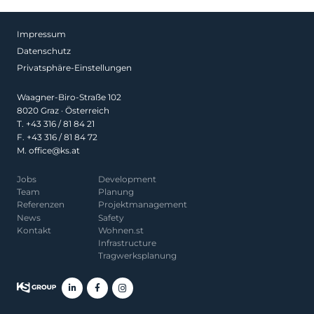
Impressum
Datenschutz
Privatsphäre-Einstellungen
Waagner-Biro-Straße 102
8020 Graz · Österreich
T.
+43 316 / 81 84 21
F. +43 316 / 81 84 72
M.
office@ks.at
Jobs
Development
Team
Planung
Referenzen
Projekt­management
News
Safety
Kontakt
Wohnen.st
Infrastructure
Tragwerksplanung