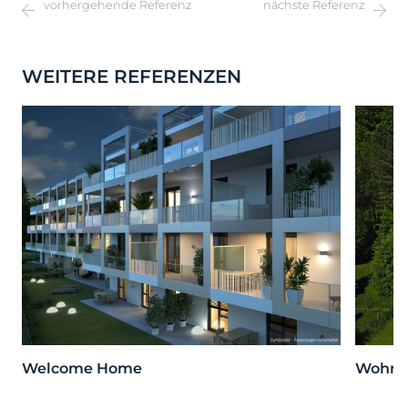
vorhergehende Referenz
nächste Referenz
WEITERE REFERENZEN
Welcome Home
Wohnen