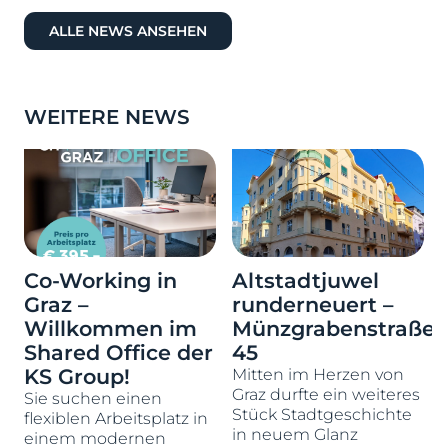
ALLE NEWS ANSEHEN
WEITERE NEWS
Co-Working in
Altstadtjuwel
Graz –
runderneuert –
Willkommen im
Münzgrabenstraße
Shared Office der
45
KS Group!
Mitten im Herzen von
D
Graz durfte ein weiteres
Sie suchen einen
Stück Stadtgeschichte
flexiblen Arbeitsplatz in
in neuem Glanz
einem modernen