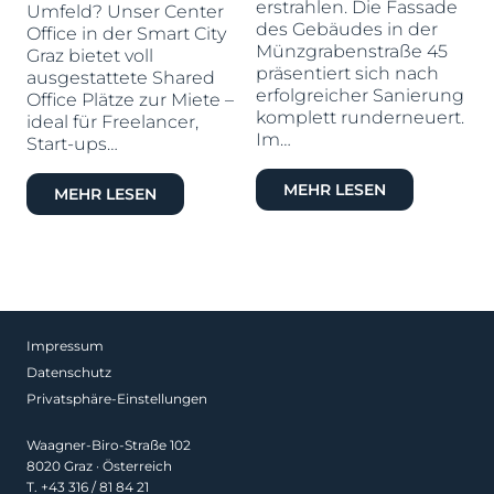
erstrahlen. Die Fassade
Umfeld? Unser Center
des Gebäudes in der
F
Office in der Smart City
Münzgrabenstraße 45
Graz bietet voll
präsentiert sich nach
ausgestattete Shared
erfolgreicher Sanierung
Office Plätze zur Miete –
komplett runderneuert.
ideal für Freelancer,
Im…
Start-ups…
MEHR LESEN
MEHR LESEN
Impressum
Datenschutz
Privatsphäre-Einstellungen
Waagner-Biro-Straße 102
8020 Graz · Österreich
T.
+43 316 / 81 84 21