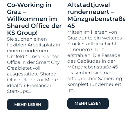
Co-Working in
Altstadtjuwel
Graz –
runderneuert –
Willkommen im
Münzgrabenstraße
Shared Office der
45
KS Group!
Mitten im Herzen von
Graz durfte ein weiteres
Sie suchen einen
Stück Stadtgeschichte
flexiblen Arbeitsplatz in
in neuem Glanz
k
einem modernen
erstrahlen. Die Fassade
Umfeld? Unser Center
des Gebäudes in der
Office in der Smart City
Münzgrabenstraße 45
Graz bietet voll
präsentiert sich nach
ausgestattete Shared
erfolgreicher Sanierung
Office Plätze zur Miete –
komplett runderneuert.
ideal für Freelancer,
Im…
b
Start-ups…
l
MEHR LESEN
MEHR LESEN