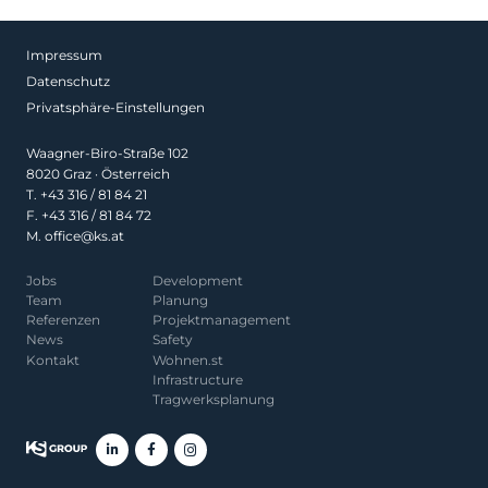
Impressum
Datenschutz
Privatsphäre-Einstellungen
Waagner-Biro-Straße 102
8020 Graz · Österreich
T.
+43 316 / 81 84 21
F. +43 316 / 81 84 72
M.
office@ks.at
Jobs
Development
Team
Planung
Referenzen
Projekt­management
News
Safety
Kontakt
Wohnen.st
Infrastructure
Tragwerksplanung