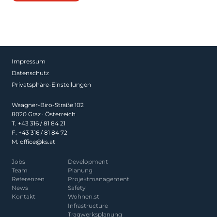
Impressum
Datenschutz
Privatsphäre-Einstellungen
Waagner-Biro-Straße 102
8020 Graz · Österreich
T.
+43 316 / 81 84 21
F. +43 316 / 81 84 72
M.
office@ks.at
Jobs
Development
Team
Planung
Referenzen
Projekt­management
News
Safety
Kontakt
Wohnen.st
Infrastructure
Tragwerksplanung