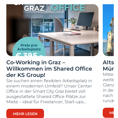
Co-Working in Graz –
Altst
Willkommen im Shared Office
Münz
der KS Group!
Mitten 
weiter
Sie suchen einen flexiblen Arbeitsplatz in
Glanz 
einem modernen Umfeld? Unser Center
r
in der 
Office in der Smart City Graz bietet voll
nach e
ausgestattete Shared Office Plätze zur
runder
Miete – ideal für Freelancer, Start-ups…
MEH
MEHR LESEN