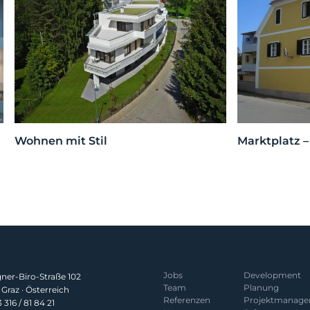
Wohnen mit Stil
Marktplatz 
Jobs
Development
er-Biro-Straße 102
Team
Planung
Graz · Österreich
Referenzen
Projekt­manag
 316 / 81 84 21