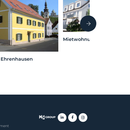
Mietwohnungen Söding
– Ehrenhausen
ement