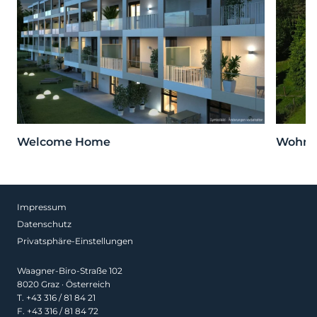
Welcome Home
Wohnen
Impressum
Datenschutz
Privatsphäre-Einstellungen
Waagner-Biro-Straße 102
8020 Graz · Österreich
T.
+43 316 / 81 84 21
F. +43 316 / 81 84 72