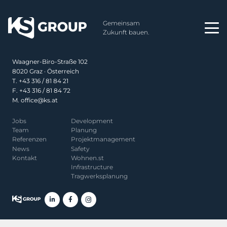
Impressum
Gemeinsam
Datenschutz
Zukunft bauen.
Privatsphäre-Einstellungen
Waagner-Biro-Straße 102
8020 Graz · Österreich
T.
+43 316 / 81 84 21
F. +43 316 / 81 84 72
M.
office@ks.at
Jobs
Development
Team
Planung
Referenzen
Projekt­management
News
Safety
Kontakt
Wohnen.st
Infrastructure
Tragwerksplanung