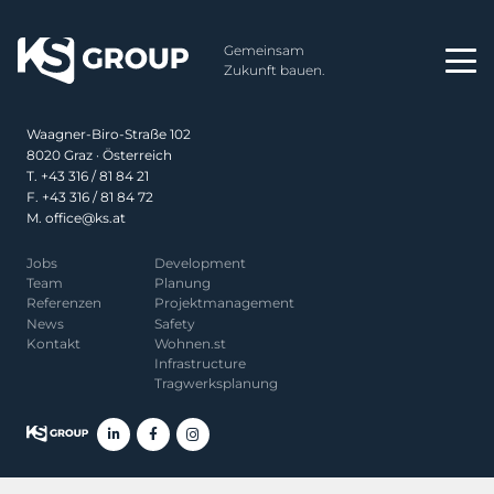
Impressum
Gemeinsam
Datenschutz
Zukunft bauen.
Privatsphäre-Einstellungen
Waagner-Biro-Straße 102
8020 Graz · Österreich
T.
+43 316 / 81 84 21
F. +43 316 / 81 84 72
M.
office@ks.at
Jobs
Development
Team
Planung
Referenzen
Projekt­management
News
Safety
Kontakt
Wohnen.st
Infrastructure
Tragwerksplanung