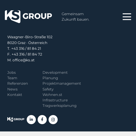
Impressum
Gemeinsam
Datenschutz
Zukunft bauen.
Privatsphäre-Einstellungen
Waagner-Biro-Straße 102
8020 Graz · Österreich
T.
+43 316 / 81 84 21
F. +43 316 / 81 84 72
M.
office@ks.at
Jobs
Development
Team
Planung
Referenzen
Projekt­management
News
Safety
Kontakt
Wohnen.st
Infrastructure
Tragwerksplanung