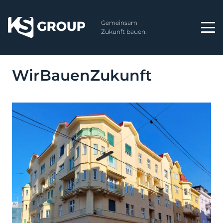
Gemeinsam
Zukunft bauen.
WirBauenZukunft