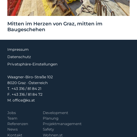
Mitten im Herzen von Graz, mitten im
Baugeschehen
Impressum
Datenschutz
Privatsphäre-Einstellungen
Waagner-Biro-Straße 102
8020 Graz · Österreich
T.
+43 316 / 81 84 21
F. +43 316 / 81 84 72
M.
office@ks.at
Jobs
Development
Team
Planung
Referenzen
Projekt­management
News
Safety
Kontakt
Wohnen.st