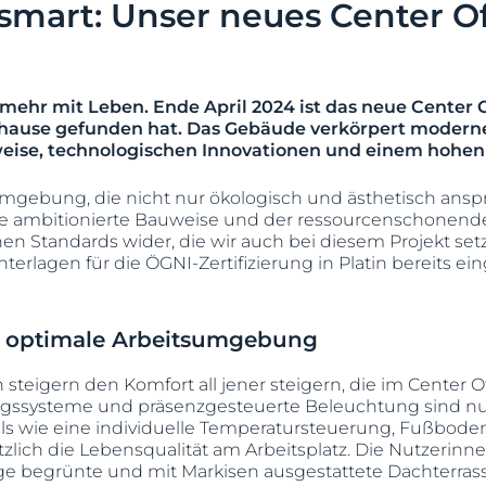
smart: Unser neues Center Of
r mehr mit Leben. Ende April 2024 ist das neue Center 
hause gefunden hat. Das Gebäude verkörpert moderne
eise, technologischen Innovationen und einem hohen
sumgebung, die nicht nur ökologisch und ästhetisch ansp
e ambitionierte Bauweise und der ressourcenschonende 
n Standards wider, die wir auch bei diesem Projekt 
erlagen für die ÖGNI-Zertifizierung in Platin bereits ein
ür optimale Arbeitsumgebung
steigern den Komfort all jener steigern, die im Center O
ssysteme und präsenzgesteuerte Beleuchtung sind nur
ls wie eine individuelle Temperatursteuerung, Fußbod
tzlich die Lebensqualität am Arbeitsplatz. Die Nutzeri
ge begrünte und mit Markisen ausgestattete Dachterras