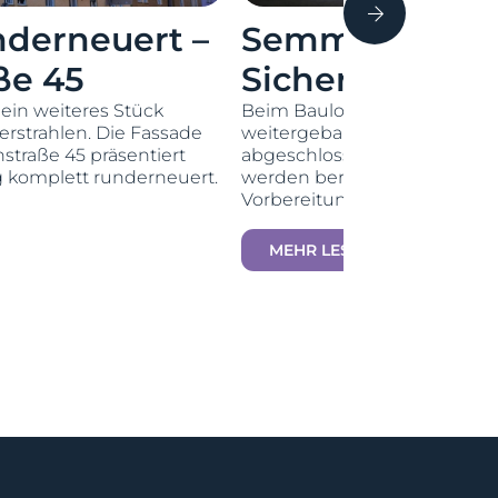
nderneuert –
Semmering-Bas
ße 45
Sicher durch d
 ein weiteres Stück
Beim Baulos 2.1 des Semmeri
rstrahlen. Die Fassade
weitergebaut: Der Innenausb
traße 45 präsentiert
abgeschlossen. Die Innensch
g komplett runderneuert.
werden bereits betoniert, im
Vorbereitungen. Die…
MEHR LESEN